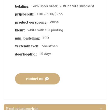
30% upon order, 70% before shipment
betaling:
100 - 300/$2.55
prijsbereik:
china
product oorsprong:
white with full printing
kleur:
100
min. bestelling:
Shenzhen
verzendhaven:
15 days
doorlooptijd:
contact nu
Productcategorieën