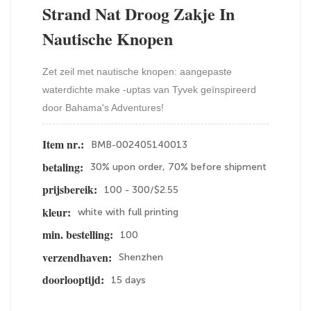
Strand Nat Droog Zakje In
Nautische Knopen
Zet zeil met nautische knopen: aangepaste
waterdichte make -uptas van Tyvek geïnspireerd
door Bahama's Adventures!
BMB-002405140013
Item nr.:
30% upon order, 70% before shipment
betaling:
100 - 300/$2.55
prijsbereik:
white with full printing
kleur:
100
min. bestelling:
Shenzhen
verzendhaven:
15 days
doorlooptijd: