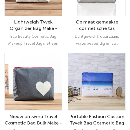
Lightweigh Tyvek
Op maat gemaakte
Organizer Bag Make -
cosmetische tas
uptassen Privélabel
Organizer Zakken voor
Eco Beauty Cosmetic Bag
Lichtgewicht, duurzaam,
Distributior
vrouwen
Makeup Travel Bag met een
waterbestendig en vuil
grote capaciteit om typisch
afstotend, dat uw persoonlijke
gebruikte cosmetica te
bezittingen heel goed kan
organiseren, zoals
beschermen Ze zijn soepel,
gezichtsreiniger, zonnecrème,
zacht en flexibel om aan te
bodylotion, tandenborstel of
raken en kunnen gemakkelijk
elektronische accessoires zoals
vouwen om de ruimte in een
laptoplader, kabels, muis, kleine
koffer te minimaliseren.
luidspreker, power bank in stijl.
Nieuw ontwerp Travel
Portable Fashion Custom
Cosmetic Bag Bulk Make -
Tyvek Bag Cosmetic Bag
up Pouch Holder
Large