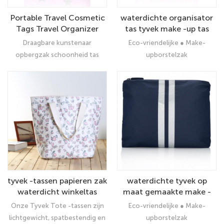
Portable Travel Cosmetic
waterdichte organisator
Tags Travel Organizer
tas tyvek make -up tas
Bags Make -uptas voor
cosmetic
Draagbare kunstenaar
Eco-vriendelijke ● Make-
portemonnee
opbergzak schoonheid tas
upborstelzak
zakje make -up zakjeImporteer
schoonheidsreizen
hoogwaardige Tyvek -
cosmetische tas (100% hoge
materiaal, zowel buiten als
dichtheid polyethyleen), wat
binnen waterdicht en
betekent dat alle binneninhoud
geïsoleerd, voldoende ruimte
wordt beschermd tegen
voor laptop, iPad, Kindle,
staking, krassen, stof en breuk.
paraplu, drankjes, eten,
badpakken, handdoeken,
zonnebranden, schoenen en
alles waarmee u wilt nemen De
tyvek -tassen papieren zak
waterdichte tyvek op
aparte zak met elkaar kan
waterdicht winkeltas
maat gemaakte make -
cosmetisch, pennen, geld,
uptas Organizer tas set
Onze Tyvek Tote -tassen zijn
Eco-vriendelijke ● Make-
sleutels, kaarten plaatsen.
lichtgewicht, spatbestendig en
upborstelzak